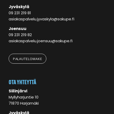
Jyväskylä
09 231 219 81
asiakaspalvelu.jyvaskyla@sakupe.fi
Joensuu
09 231 219 82
asiakaspalvelu.joensuu@sakupe.fi
PALAUTELOMAKE
OTA YHTEYTTÄ
Siilinjärvi
Myllyharjuntie 10
71870 Harjamäki
Jyväskylä