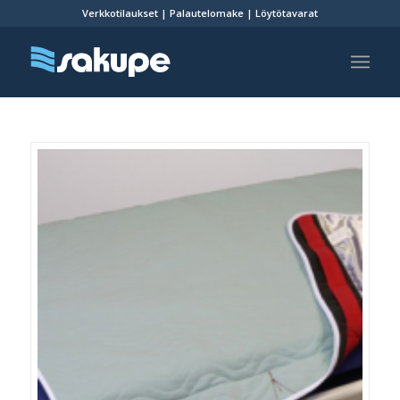
Verkkotilaukset
|
Palautelomake
|
Löytötavarat