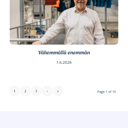
Vähemmällä enemmän
1.6.2026
1
2
3
›
»
Page 1 of 13