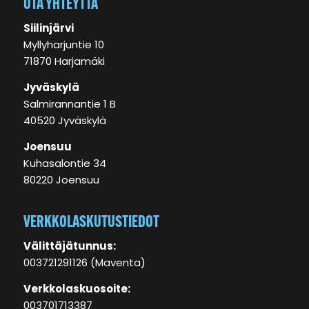
OTA YHTEYTTÄ
Siilinjärvi
Myllyharjuntie 10
71870 Harjamäki
Jyväskylä
Salmirannantie 1 B
40520 Jyväskylä
Joensuu
Kuhasalontie 34
80220 Joensuu
VERKKOLASKUTUSTIEDOT
Välittäjätunnus:
003721291126 (Maventa)
Verkkolaskuosoite:
003701713387