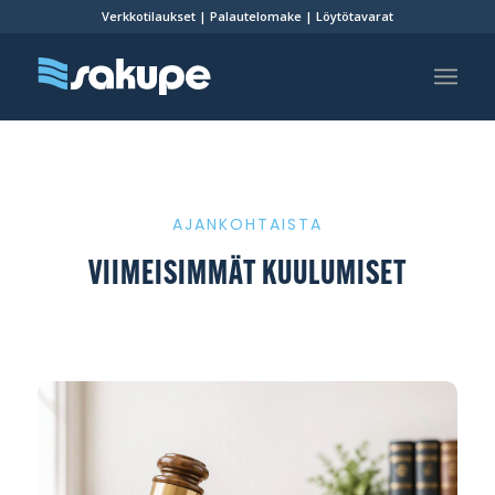
Verkkotilaukset
|
Palautelomake
|
Löytötavarat
AJANKOHTAISTA
VIIMEISIMMÄT KUULUMISET