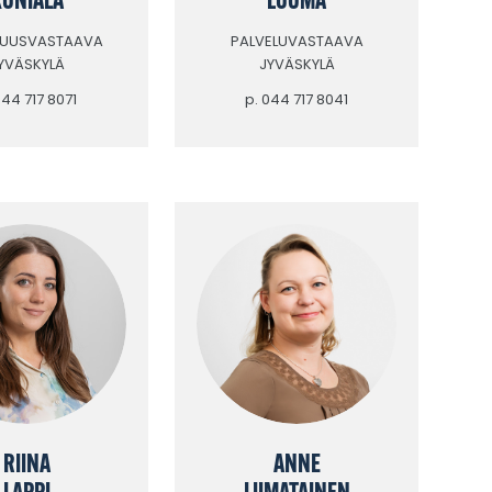
KUUSVASTAAVA
PALVELUVASTAAVA
YVÄSKYLÄ
JYVÄSKYLÄ
044 717 8071
p. 044 717 8041
RIINA
ANNE
LAPPI
LIIMATAINEN