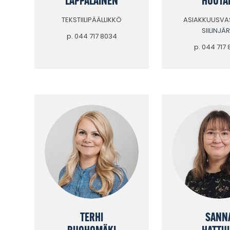
TEKSTIILIPÄÄLLIKKÖ
ASIAKKUUSVA
SIILINJÄR
p. 044 717 8034
p. 044 717
TERHI
SANN
RUOHOMÄKI
HATTU