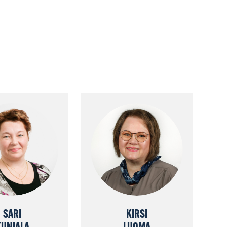
SARI
KIRSI
KUNIALA
LUOMA