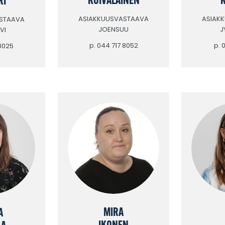
ASIAKKUUSVASTAAVA
ASIAK
STAAVA
JOENSUU
J
VI
p. 044 717 8052
p. 
 8025
MIRA
A
IKONEN
LA