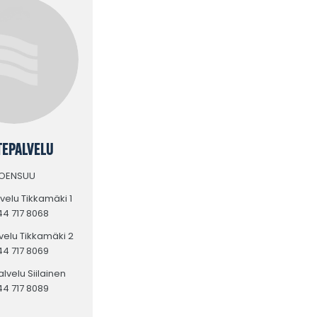
TEPALVELU
OENSUU
elu Tikkamäki 1
44 717 8068
elu Tikkamäki 2
44 717 8069
lvelu Siilainen
44 717 8089