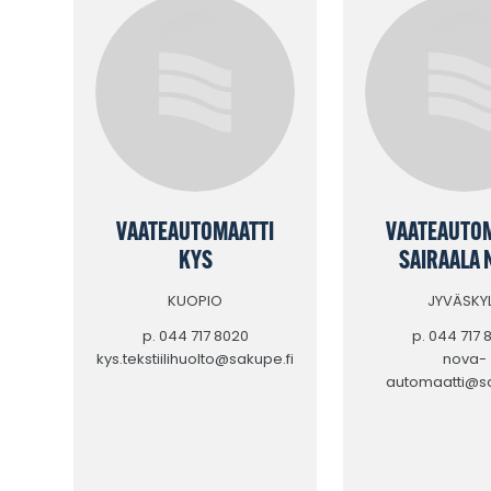
VAATEAUTOMAATTI
VAATEAUTOM
KYS
SAIRAALA 
KUOPIO
JYVÄSKY
p. 044 717 8020
p. 044 717 
kys.tekstiilihuolto@sakupe.fi
nova-
automaatti@sa