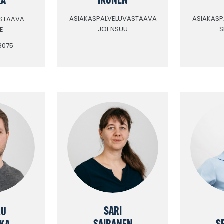
ASIAKASPALVELUVASTAAVA
ASIAKAS
STAAVA
JOENSUU
S
E
 8075
SARI
KU
SAIRANEN
S
KKA