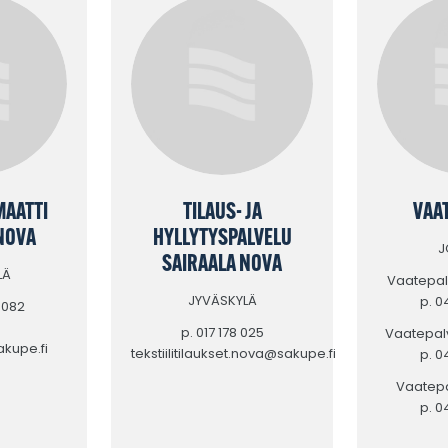
AATTI
TILAUS- JA
VAA
NOVA
HYLLYTYSPALVELU
J
SAIRAALA NOVA
LÄ
Vaatepalv
JYVÄSKYLÄ
p. 0
8082
p. 017 178 025
Vaatepalv
kupe.fi
tekstiilitilaukset.nova@sakupe.fi
p. 0
Vaatepa
p. 0