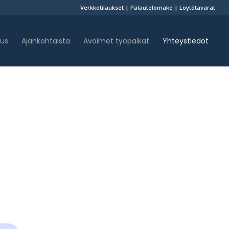
Verkkotilaukset
|
Palautelomake
|
Löytötavarat
uus
Ajankohtaista
Avoimet työpaikat
Yhteystiedot