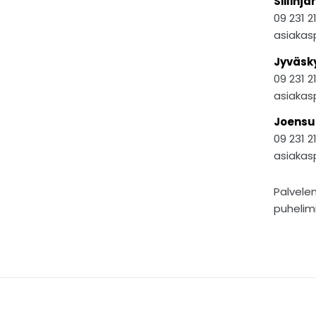
Siilinjär
09 231 2
asiakas
Jyväsk
09 231 2
asiakas
Joensu
09 231 2
asiakas
Palvel
puhelimi