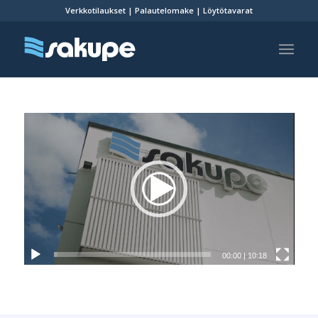
Verkkotilaukset
|
Palautelomake
|
Löytötavarat
00:00
|
10:18