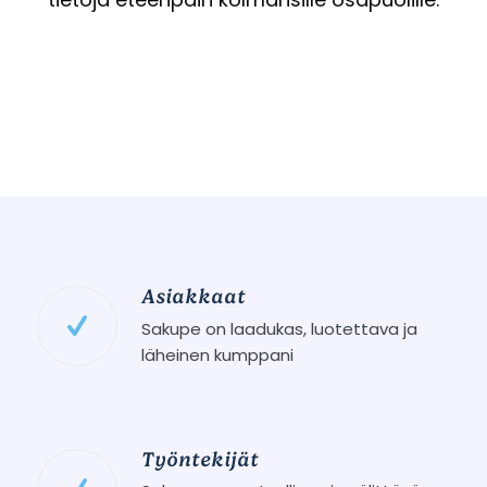
tietoja eteenpäin kolmansille osapuolille.
Asiakkaat
Sakupe on laadukas, luotettava ja
läheinen kumppani
Työntekijät