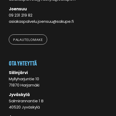
Joensuu
09 231 219 82
asiakaspalvelu.joensuu@sakupe.fi
PALAUTELOMAKE
OTA YHTEYTTÄ
Siilinjärvi
Myllyharjuntie 10
71870 Harjamäki
Jyväskylä
Salmirannantie 1 B
40520 Jyväskylä