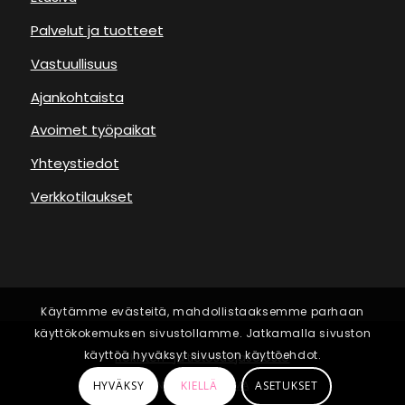
Palvelut ja tuotteet
Vastuullisuus
Ajankohtaista
Avoimet työpaikat
Yhteystiedot
Verkkotilaukset
Käytämme evästeitä, mahdollistaaksemme parhaan
käyttökokemuksen sivustollamme. Jatkamalla sivuston
käyttöä hyväksyt sivuston käyttöehdot.
Rekisteri- ja tietosuojaseloste
Nettisivut:
UNELMA
HYVÄKSY
KIELLÄ
ASETUKSET