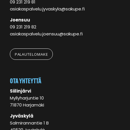
09 231 219 81
asiakaspalvelu.jyvaskyla@sakupe.fi
Joensuu
09 231 219 82
asiakaspalvelu.joensuu@sakupe.fi
PALAUTELOMAKE
OTA YHTEYTTÄ
Siilinjärvi
Myllyharjuntie 10
71870 Harjamäki
Jyväskylä
Salmirannantie 1 B