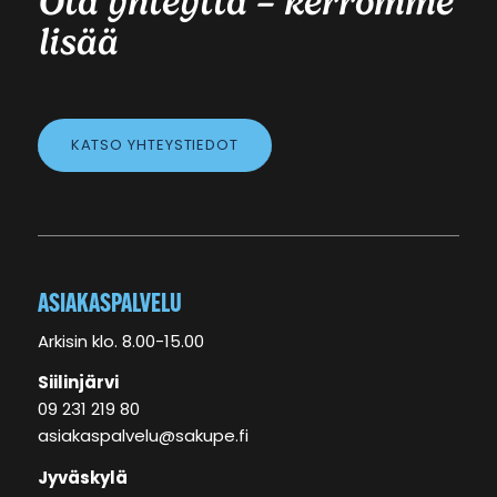
Ota yhteyttä – kerromme
lisää
KATSO YHTEYSTIEDOT
ASIAKASPALVELU
Arkisin klo. 8.00-15.00
Siilinjärvi
09 231 219 80
asiakaspalvelu@sakupe.fi
Jyväskylä