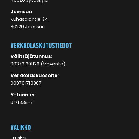
40520 Jyväskylä
Joensuu
Kuhasalontie 34
80220 Joensuu
VERKKOLASKUTUSTIEDOT
Välittäjätunnus:
003721291126 (Maventa)
Verkkolaskuosoite:
003701713387
Y-tunnus:
0171338-7
VALIKKO
Etusivu